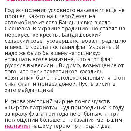
Год исчисления условного наказания еще не
прошел. Как-то наш герой ехал на
автомобиле из села Бандышевка в село
Оленёвка. В Украине традиционно ставят на
перекрестке кресты. Бандишевский
сельский совет усовершенствовал традицию
и вместо креста поставил флаг Украины. И
надо же было бывшему «атошнику»
услышать возле магазина, что этот флаг
русские вывесили… Видимо, возмущение от
того, что руки захватчиков касались
«святыни» было настолько сильным, что он
снял флаг и привез домой. Пусть висит в
хате майданщика!
И снова жестокий мир не понял чувств
«щирого патриота». Суд присоединил к году
за кражу флага три года не отбытых, и при
поглощении большего наказания меньшим,
назначил
нашему герою три года и два