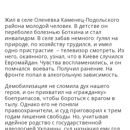
Жил в селе Оленёвка Каменец-Подольского
района молодой человек. В детстве он
переболел болезнью Боткина и стал
инвалидом. В селе забав немного: гулял на
природе, по хозяйству трудился, и имел
одно пристрастие – телевизор смотреть. Из
него, окаянного, узнал, что в Киеве случился
Евромайдан. Чувства воспламенились, и он
помчался воевать. Получил ранение. На
фронте попал в алкогольную зависимость.
Демобилизация не сломила дух нашего
героя, и он прихватил на «гражданку»
боеприпасов, чтобы бороться с врагом в
тылу. Однако его не поняли
правоохранители, и суд приговорил к трем
годам лишения свободы. Но, учитывая
идейное родство с государственной
идеологией Украины, суд назначил ему год