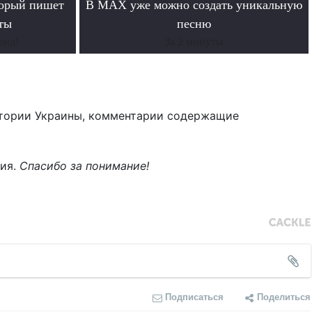
торый пишет
В MAX уже можно создать уникальную
ты
песню
енд!
За 2 минуты
тории Украины, комментарии содержащие
ния.
Спасибо за понимание!
Подписаться
Поделиться