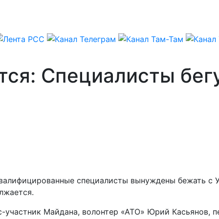
ся: Специалисты бегу
квалифицированные специалисты вынуждены бежать с У
лжается.
экс-участник Майдана, волонтер «АТО» Юрий Касьянов, 