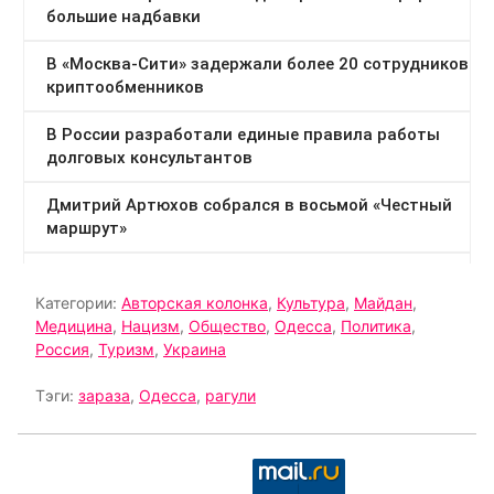
Категории:
Авторская колонка
,
Культура
,
Майдан
,
Медицина
,
Нацизм
,
Общество
,
Одесса
,
Политика
,
Россия
,
Туризм
,
Украина
Тэги:
зараза
,
Одесса
,
рагули