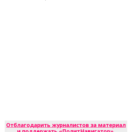
Отблагодарить журналистов за материал
и поддержать «ПолитНавигатор»
.