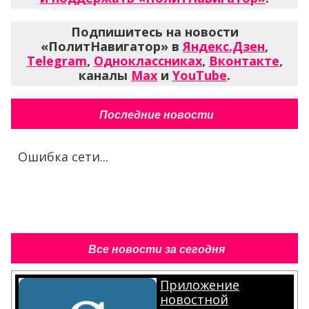
Подпишитесь на новости
«ПолитНавигатор» в
Яндекс.Дзен
,
Telegram
,
Одноклассниках
,
Вконтакте
,
каналы
Max
и
YouTube
.
Последние новости
Ошибка сети...
Все новости за сегодня
Приложение
новостной