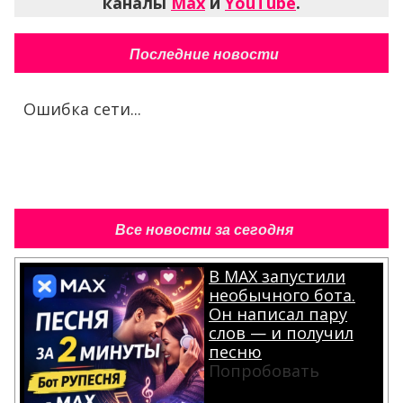
каналы
Max
и
YouTube
.
Последние новости
Ошибка сети...
Все новости за сегодня
В MAX запустили
необычного бота.
Он написал пару
слов — и получил
песню
Попробовать