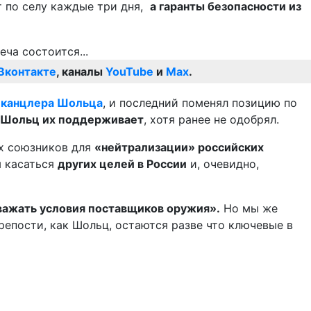
 по селу каждые три дня,
а гаранты безопасности из
Вконтакте
, каналы
YouTube
и
Max
.
и канцлера Шольца
, и последний поменял позицию по
 Шольц их поддерживает
, хотя ранее не одобрял.
их союзников для
«нейтрализации» российских
м касаться
других целей в России
и, очевидно,
уважать условия поставщиков оружия».
Но мы же
репости, как Шольц, остаются разве что ключевые в