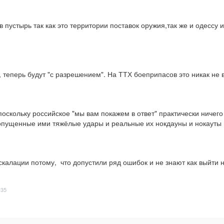
пустырь так как это территории поставок оружия,так же и одессу и
 теперь будут "с разрешением". На ТТХ боеприпасов это никак не 
оскольку российское "мы вам покажем в ответ" практически ничего и
пропущенные ими тяжёлые удары и реальные их нокдауны и нокауты
калации потому,  что допустили ряд ошибок и не знают как выйти н
:35