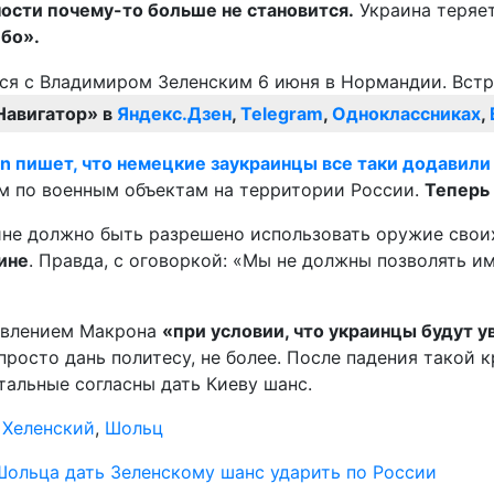
ности почему-то больше не становится.
Украина теряет
ебо».
Навигатор» в
Яндекс.Дзен
,
Telegram
,
Одноклассниках
,
an пишет, что немецкие заукраинцы все таки додавил
м по военным объектам на территории России.
Теперь
ине должно быть разрешено использовать оружие сво
ине
. Правда, с оговоркой: «Мы не должны позволять и
аявлением Макрона
«
при условии, что украинцы будут 
росто дань политесу, не более. После падения такой к
тальные согласны дать Киеву шанс.
,
Хеленский
,
Шольц
ольца дать Зеленскому шанс ударить по России