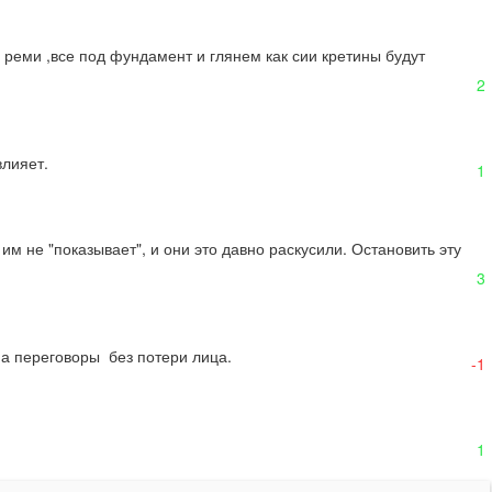
 реми ,все под фундамент и глянем как сии кретины будут 
2
влияет.
1
м не "показывает", и они это давно раскусили. Остановить эту 
3
а переговоры  без потери лица.
-1
1