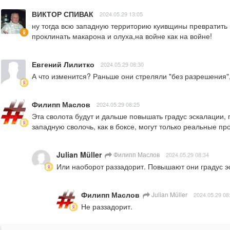
ВИКТОР СПИВАК
2024.05.29 13:05
ну тогда всю западную территорию куивщины превратить в 
проклинать макарона и олуха,на войне как на войне!
Евгений Лилитко
2024.05.29 08:30
А что изменится? Раньше они стреляли "без разрешения",
Филипп Маслов
2024.05.29 08:25
Эта сволота будут и дальше повышать градус эскалации, п
западную сволочь, как в боксе, могут только реальные 
Julian Müller
Филипп Маслов
2024.05.29 08:34
Или наоборот раззадорит. Повышают они градус эс
Филипп Маслов
Julian Müller
2024.05.29 08
Не раззадорит.