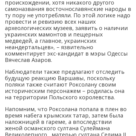
происхождении, хотя никакого другого
самоназвания восточнославянские народы в
ту пору не употребляли. По этой логике надо
провести и ревизию всех наших
археологических музеев, заявить о наличии
украинских мамонтов и пещерных
медведей, а главное, украинских
неандертальцев», – язвительно
комментирует экс-кандидат в мэры Одессы
Вячеслав Азаров.
Наблюдатели также предлагают отследить
будущую реакцию Варшавы, поскольку
поляки также считают Роксолану своим
историческим персонажем – родилась она
на территории Польского королевства.
Напомним, что Роксолана попала в плен во
время набега крымских татар, затем была
наложницей в гареме, а впоследствии
женой османского султана Сулеймана
Великолепного, матерью султана Селима II.