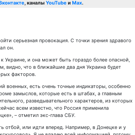
Вконтакте
, каналы
YouTube
и
Max
.
ойти серьезная провокация. С точки зрения здравого
ал он.
к Украине, и она может быть гораздо более опасной,
м, видно, что в ближайшие два дня Украина будет
орых факторов.
й военных, есть очень точные индикаторы, особенно
роме замыслов, которые есть в штабах, а главным
ительного, разведывательного характеров, из которых
сейчас всем известно, что Россия применила
ке», – отметил экс-глава СБУ.
 отбой, или идти вперед. Например, в Донецке и у
кскурсовод». Я не владею всей информацией, потому