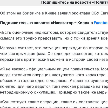
Подпишитесь на новости «Полит
Об этом на брифинге в Киеве заявил экс-глава СБУ Евг
Подпишитесь на новости «Навигатор – Киев»
в
Facebo
«Есть оценочные индикаторы, которые свидетельствую
смысла это трудно представить, но с точки зрения вое
Марчука считает, что ситуация переходит во вторую ф
чем вся крымская фаза. Сегодня для экспертов, котор
переживать критический момент в истории своей неза
«Я не являюсь официальным лицом правительства. Моя
когда готовится операция наступательного характера.
образом в голове одного человека. У военных существ
понятно, для чего ведется тактическая разведка на т
нетрадиционную оккупацию. Примерно такие же меры ф
«Существуют такие операции, такие их составляющие, 
области фиксируется насыщение «туристов» в граждан