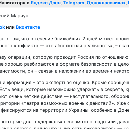
Навигатор» в
Яндекс.Дзен
,
Telegram
,
Одноклассниках
,
ений Марчук.
ok
или
Вконтакте
т о том, что в течение ближайших 2 дней может произ
нного конфликта — это абсолютная реальность», – сказ
азу операции, которую проводит Россия по отношению 
ые хорошо разбираются в формате безопасности в цело
висимости, он – связан в наложении во времени некот
 информация – это экспертная оценка. Кроме сообщени
 Есть вещи, которые невозможно удержать в секрете, к
уют очень четкие действия — наступательного, оборон
ерритории «театра возможных военных действий». Уже 
иксируются на территории Украины, особенно в Донец
которые долго «держать» невозможно, надо или давать
ской одежде, видно что у них есть руководитель — «э