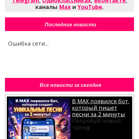
Telegram
,
Одноклассниках
,
Вконтакте
,
каналы
Max
и
YouTube
.
Последние новости
Ошибка сети...
Все новости за сегодня
В MAX появился бот,
который пишет
песни за 2 минуты
Попробуй новый
тренд!