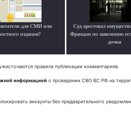
читатели для СМИ или
Суд арестовал имущество
востного издания?
Франции по заявлению ег
.
дочки
Читать поробне
ужесточаются правила публикации комментариев.
ожной информацией
о проведении СВО ВС РФ на терри
блокировать аккаунты без предварительного уведомле
!