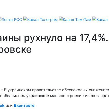
ны рухнуло на 17,4%.
ровске
 – В украинском правительстве обеспокоены снижением
го обвалилось украинское машиностроение из-за запре
ok
или
Вконтакте
.