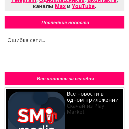
Telegram
,
Одноклассниках
,
Вконтакте
,
каналы
Max
и
YouTube
.
Последние новости
Ошибка сети...
Все новости за сегодня
Все новости в
одном приложении
Скачай из Play
Market