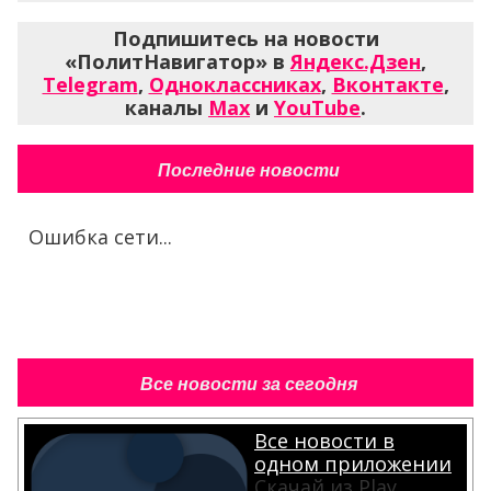
Подпишитесь на новости
«ПолитНавигатор» в
Яндекс.Дзен
,
Telegram
,
Одноклассниках
,
Вконтакте
,
каналы
Max
и
YouTube
.
Последние новости
Ошибка сети...
Все новости за сегодня
Все новости в
одном приложении
Скачай из Play