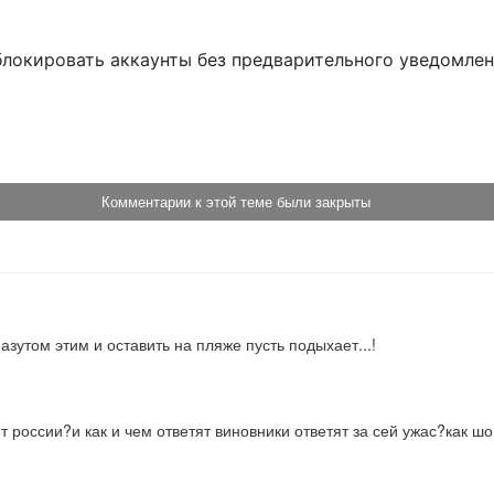
блокировать аккаунты без предварительного уведомле
!
Комментарии к этой теме были закрыты
азутом этим и оставить на пляже пусть подыхает...!
 россии?и как и чем ответят виновники ответят за сей ужас?как ш