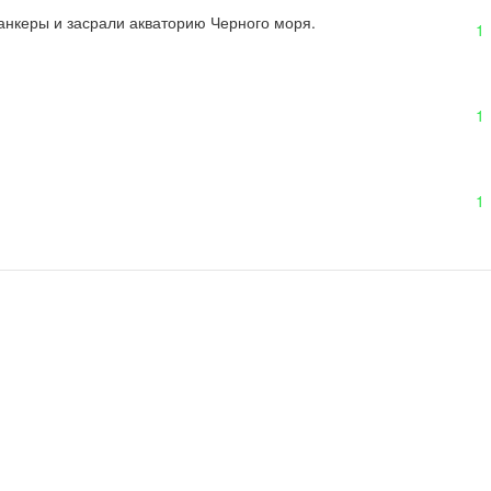
танкеры и засрали акваторию Черного моря.
1
1
1