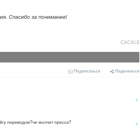
ния.
Спасибо за понимание!
Подписаться
Поделиться
1
ойгу переводом?че молчит пресса?
1