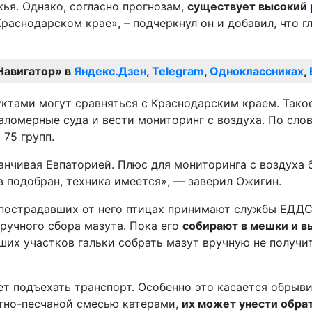
жья. Однако, согласно прогнозам,
существует высокий 
аснодарском крае», – подчеркнул он и добавил, что гл
Навигатор» в
Яндекс.Дзен
,
Telegram
,
Одноклассниках
,
аломерные суда и вести мониторинг с воздуха. По сл
 75 групп.
канчивая Евпаторией. Плюс для мониторинга с воздуха
 подобран, техника имеется», — заверил Ожигин.
острадавших от него птицах принимают службы ЕДДС и
ручного сбора мазута. Пока его
собирают в мешки и в
ших участков гальки собрать мазут вручную не получи
т подъехать транспорт. Особенно это касается обрыви
утно-песчаной смесью катерами,
их может унести обра