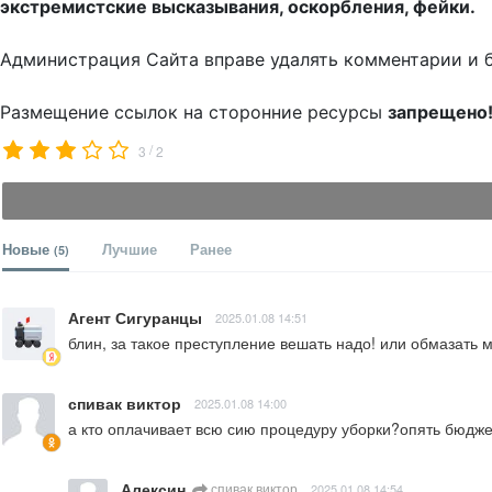
экстремистские высказывания, оскорбления, фейки.
Администрация Сайта вправе удалять комментарии и 
Размещение ссылок на сторонние ресурсы
запрещено
/
3
2
Новые
Лучшие
Ранее
(5)
Агент Сигуранцы
2025.01.08 14:51
блин, за такое преступление вешать надо! или обмазать м
спивак виктор
2025.01.08 14:00
а кто оплачивает всю сию процедуру уборки?опять бюджет
Алексин
спивак виктор
2025.01.08 14:54