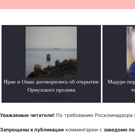
Иран и Оман договорились об открытии
Мадуро пер
Ормузского пролива
т
Читать подробнее
Уважаемые читатели!
По требованию Роскомнадзора 
Запрещены к публикации
комментарии с
заведомо л