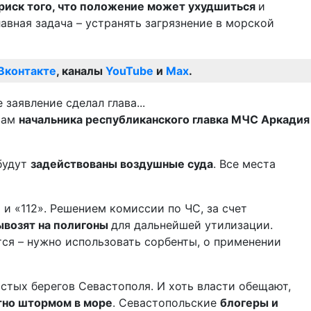
риск того, что положение может ухудшиться
и
авная задача – устранять загрязнение в морской
Вконтакте
, каналы
YouTube
и
Max
.
овам
начальника республиканского главка МЧС Аркадия
 будут
задействованы воздушные суда
. Все места
 «112». Решением комиссии по ЧС, за счет
ывозят на полигоны
для дальнейшей утилизации.
тся – нужно использовать сорбенты, о применении
стых берегов Севастополя. И хоть власти обещают,
тно штормом в море
. Севастопольские
блогеры и