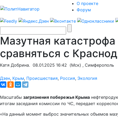
О проекте
Форум
Мазутная катастрофа
сравняться с Красно
Катя Добрина.
08.01.2025 16:42
(Мск) , Симферополь
Дзен
,
Крым
,
Происшествия
,
Россия
,
Экология
Масштабы
загрязнения побережья Крыма
нефтепродук
итогам заседания комиссии по ЧС, передает корресп
«На данный момент выброс значительных объемов мазу