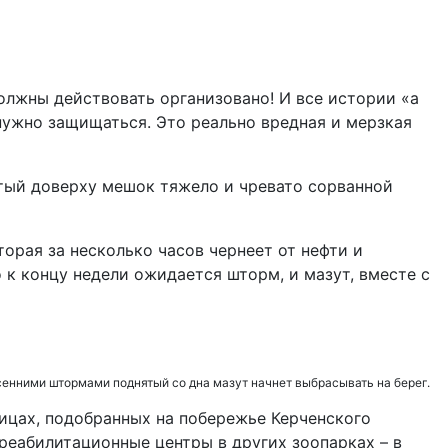
должны действовать организовано! И все истории «а
 нужно защищаться. Это реально вредная и мерзкая
итый доверху мешок тяжело и чревато сорванной
торая за несколько часов чернеет от нефти и
 к концу недели ожидается шторм, и мазут, вместе с
есенними штормами поднятый со дна мазут начнет выбрасывать на берег.
тицах, подобранных на побережье Керченского
реабилитационные центры в других зоопарках – в