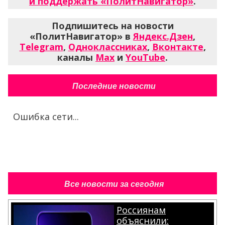
и поддержать «ПолитНавигатор»
.
Подпишитесь на новости
«ПолитНавигатор» в
Яндекс.Дзен
,
Telegram
,
Одноклассниках
,
Вконтакте
,
каналы
Max
и
YouTube
.
Последние новости
Ошибка сети...
Все новости за сегодня
Россиянам
объяснили: