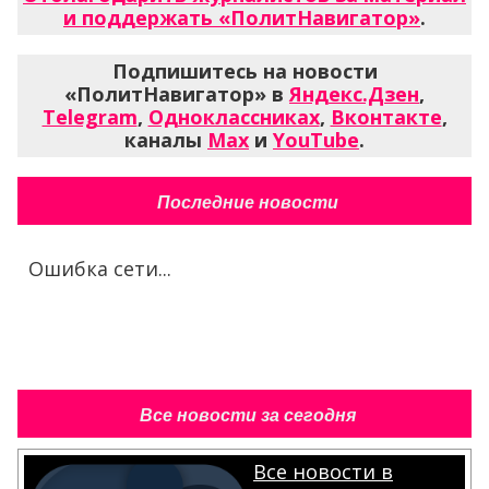
и поддержать «ПолитНавигатор»
.
Подпишитесь на новости
«ПолитНавигатор» в
Яндекс.Дзен
,
Telegram
,
Одноклассниках
,
Вконтакте
,
каналы
Max
и
YouTube
.
Последние новости
Ошибка сети...
Все новости за сегодня
Все новости в