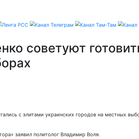
нко советуют готовит
борах
ались с элитами украинских городов на местных выбо
ора» заявил политолог Владимир Воля.