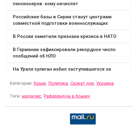
Категории:
Крым
,
Политика
,
Сюжет дня
,
Украина
Тэги:
меджлис
,
Референдум в Крыму