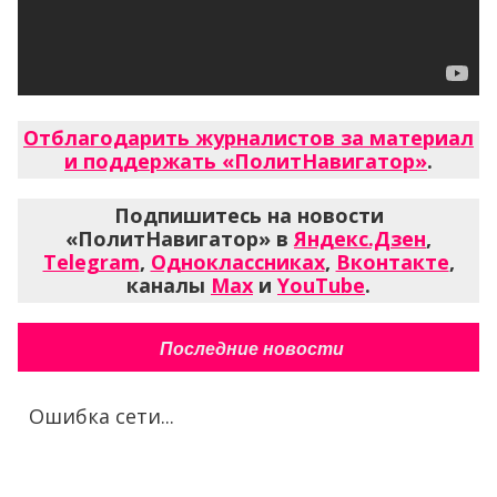
Отблагодарить журналистов за материал
и поддержать «ПолитНавигатор»
.
Подпишитесь на новости
«ПолитНавигатор» в
Яндекс.Дзен
,
Telegram
,
Одноклассниках
,
Вконтакте
,
каналы
Max
и
YouTube
.
Последние новости
Ошибка сети...