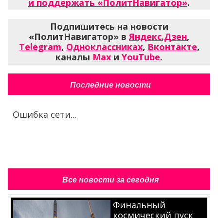
и поддержать «ПолитНавигатор»
.
Подпишитесь на новости
«ПолитНавигатор» в
Яндекс.Дзен
,
Telegram
,
Одноклассниках
,
Вконтакте
,
каналы
Max
и
YouTube
.
Последние новости
Ошибка сети...
Все новости за сегодня
Финальный
космический пуск