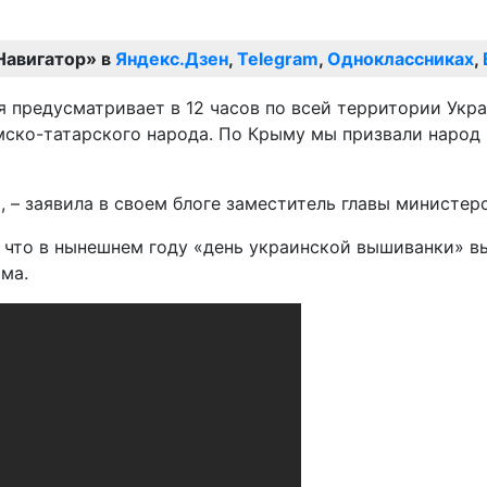
Навигатор» в
Яндекс.Дзен
,
Telegram
,
Одноклассниках
,
я предусматривает в 12 часов по всей территории Укра
ско-татарского народа. По Крыму мы призвали народ в
, – заявила в своем блоге заместитель главы министе
 что в нынешнем году «день украинской вышиванки» вып
ма.