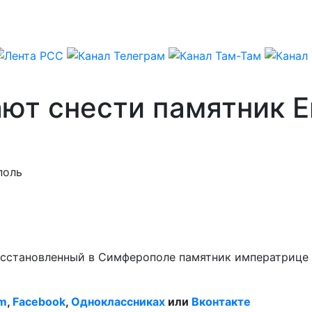
т снести памятник Ек
поль
сстановленный в Симферополе памятник императрице Ек
am
,
Facebook
,
Одноклассниках
или
Вконтакте