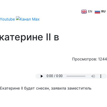
EN
RU
атерине II в
Просмотров: 1244
атерине II будет снесен, заявила заместитель