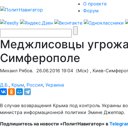
О проекте
Форум
Меджлисовцы угрожаю
Симферополе
Михаил Рябов.
26.06.2016 19:04
(Мск) , Киев-Симферо
Д.Б.
,
Крым
,
Россия
,
Украина
В случае возвращения Крыма под контроль Украины во
министра информационной политики Эмине Джеппар.
Подпишитесь на новости «ПолитНавигатор» в
Telegr