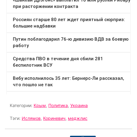
Категории:
Крым
,
Политика
,
Украина
Тэги:
Ислямов
,
Кориневич
,
меджлис