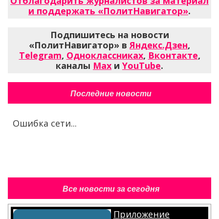
Отблагодарить журналистов за материал
и поддержать «ПолитНавигатор»
.
Подпишитесь на новости
«ПолитНавигатор» в
Яндекс.Дзен
,
Telegram
,
Одноклассниках
,
Вконтакте
,
каналы
Max
и
YouTube
.
Последние новости
Ошибка сети...
Все новости за сегодня
Приложение