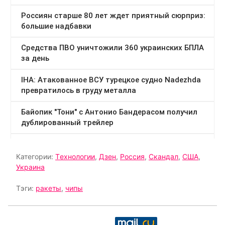
Категории:
Tехнологии
,
Дзен
,
Россия
,
Скандал
,
США
,
Украина
Тэги:
ракеты
,
чипы