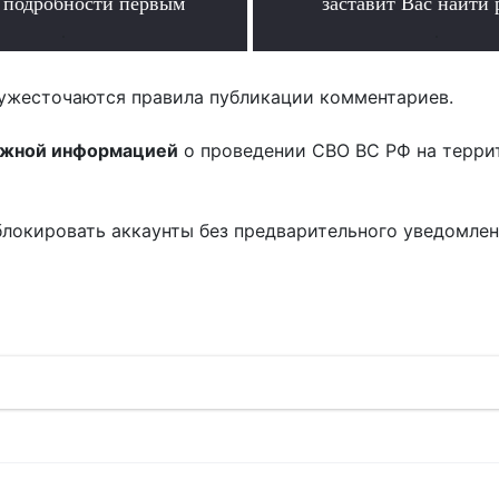
ь подробности первым
заставит Вас найти 
.
.
ужесточаются правила публикации комментариев.
ожной информацией
о проведении СВО ВС РФ на терри
блокировать аккаунты без предварительного уведомле
!