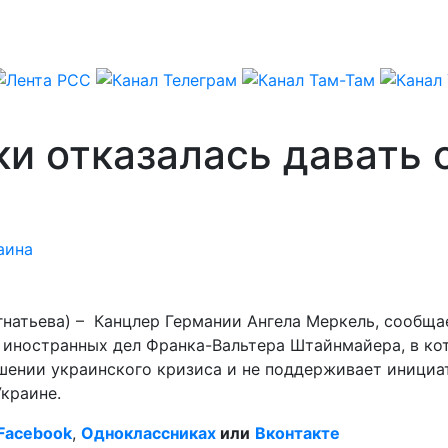
ки отказалась давать
аина
гнатьева) – Канцлер Германии Ангела Меркель, сообща
 иностранных дел Франка-Вальтера Штайнмайера, в ко
шении украинского кризиса и не поддерживает инициа
краине.
Facebook
,
Одноклассниках
или
Вконтакте