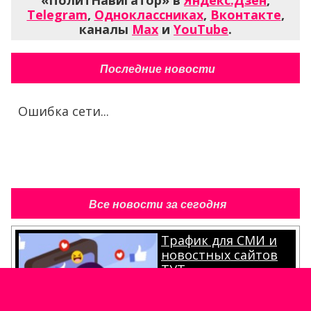
«ПолитНавигатор» в
Яндекс.Дзен
,
Telegram
,
Одноклассниках
,
Вконтакте
,
каналы
Max
и
YouTube
.
Последние новости
Ошибка сети...
Все новости за сегодня
Трафик для СМИ и
новостных сайтов
ТУТ
.