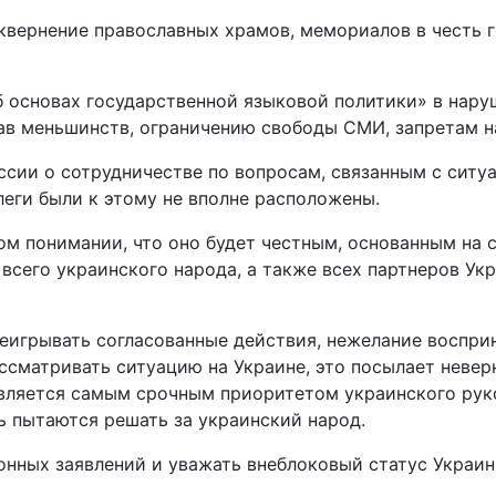
квернение православных храмов, мемориалов в честь 
б основах государственной языковой политики» в нар
в меньшинств, ограничению свободы СМИ, запретам на
ии о сотрудничестве по вопросам, связанным с ситуац
ллеги были к этому не вполне расположены.
ом понимании, что оно будет честным, основанным на с
всего украинского народа, а также всех партнеров Ук
игрывать согласованные действия, нежелание восприн
ссматривать ситуацию на Украине, это посылает невер
является самым срочным приоритетом украинского руко
ь пытаются решать за украинский народ.
нных заявлений и уважать внеблоковый статус Украины