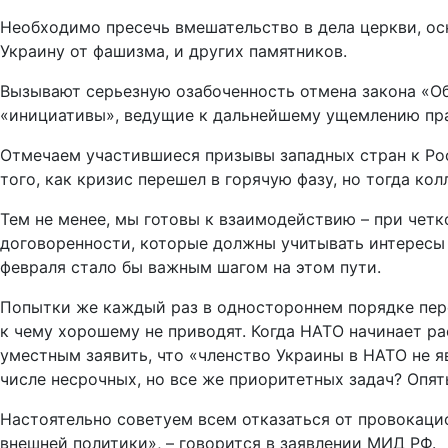
Необходимо пресечь вмешательство в дела церкви, ос
Украину от фашизма, и других памятников.
Вызывают серьезную озабоченность отмена закона «О
«инициативы», ведущие к дальнейшему ущемлению пра
Отмечаем участившиеся призывы западных стран к Росс
того, как кризис перешел в горячую фазу, но тогда ко
Тем не менее, мы готовы к взаимодействию – при четк
договоренности, которые должны учитывать интересы 
февраля стало бы важным шагом на этом пути.
Попытки же каждый раз в одностороннем порядке пере
к чему хорошему не приводят. Когда НАТО начинает ра
уместным заявить, что «членство Украины в НАТО не 
числе несрочных, но все же приоритетных задач? Опят
Настоятельно советуем всем отказаться от провокацио
внешней политики», – говорится в заявлении МИД РФ.