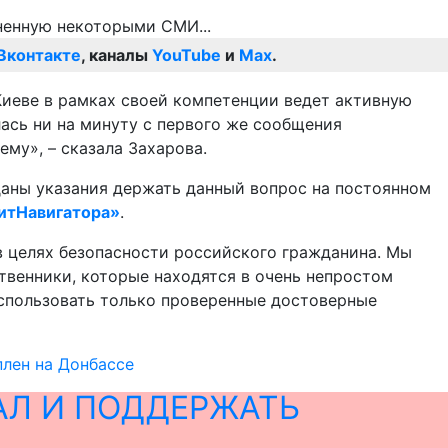
Вконтакте
, каналы
YouTube
и
Max
.
Киеве в рамках своей компетенции ведет активную
лась ни на минуту с первого же сообщения
му», – сказала Захарова.
 даны указания держать данный вопрос на постоянном
итНавигатора»
.
 целях безопасности российского гражданина. Мы
твенники, которые находятся в очень непростом
использовать только проверенные достоверные
плен на Донбассе
АЛ И ПОДДЕРЖАТЬ