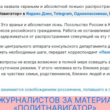
Навигатор» в
Яндекс.Дзен
,
Telegram
,
Одноклассниках
,
 Это вранье и абсолютная ложь. Посольство России в 
ресов российского гражданина. Работа не останавлива
здерживаться от распространения спекуляций на эту те
нии центрального аппарата консульского департамента
мать необходимые шаги, передает корреспондент
«Пол
опросы не всегда возможно в полной мере освещать в
суточном режиме. У этого человека есть близкие родс
 на чувствах семьи, родственников, близких людей и 
 занимается освобождением россиянина, попавшего в 
ЖУРНАЛИСТОВ ЗА МАТЕРИ
«ПОЛИТНАВИГАТОР»