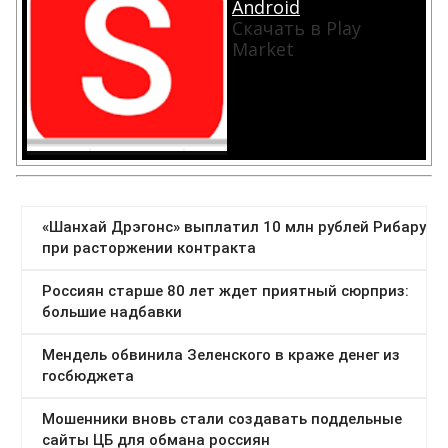
Android
Скачать в Play
Market