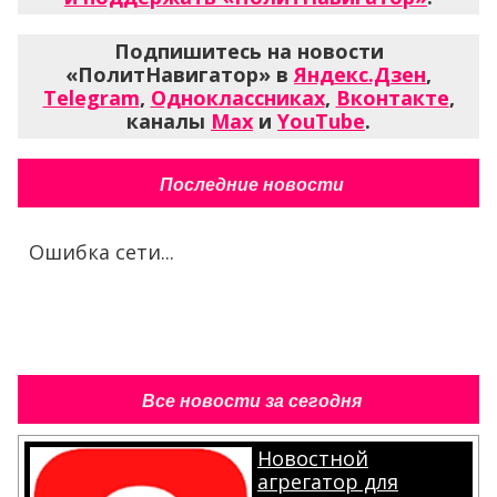
Подпишитесь на новости
«ПолитНавигатор» в
Яндекс.Дзен
,
Telegram
,
Одноклассниках
,
Вконтакте
,
каналы
Max
и
YouTube
.
Последние новости
Ошибка сети...
Все новости за сегодня
Новостной
агрегатор для