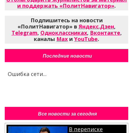
и поддержать «ПолитНавигатор»
.
Подпишитесь на новости
«ПолитНавигатор» в
Яндекс.Дзен
,
Telegram
,
Одноклассниках
,
Вконтакте
,
каналы
Max
и
YouTube
.
Последние новости
Ошибка сети...
Все новости за сегодня
В переписке