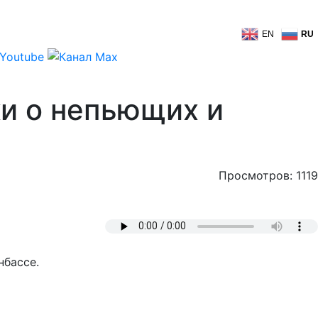
EN
RU
и о непьющих и
Просмотров: 1119
нбассе.