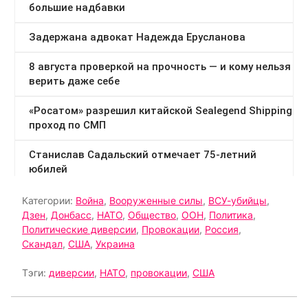
Категории:
Война
,
Вооруженные силы
,
ВСУ-убийцы
,
Дзен
,
Донбасс
,
НАТО
,
Общество
,
ООН
,
Политика
,
Политические диверсии
,
Провокации
,
Россия
,
Скандал
,
США
,
Украина
Тэги:
диверсии
,
НАТО
,
провокации
,
США