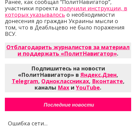
Ранее, как сообщал “ПолитНавигатор”,
участники проекта
получили инструкции, в
которых указывалось
о необходимости
донесения до граждан Украины мысли о
том, что в Деабльцево не было поражения
ВСУ.
Отблагодарить журналистов за материал
и поддержать «ПолитНавигатор»
.
Подпишитесь на новости
«ПолитНавигатор» в
Яндекс.Дзен
,
Telegram
,
Одноклассниках
,
Вконтакте
,
каналы
Max
и
YouTube
.
Последние новости
Ошибка сети...