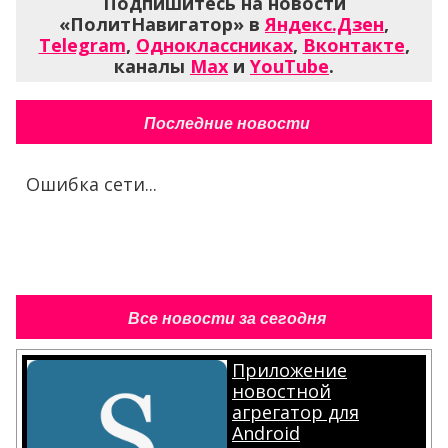
Подпишитесь на новости
«ПолитНавигатор» в
Яндекс.Дзен
,
Telegram
,
Одноклассниках
,
Вконтакте
,
каналы
Max
и
YouTube
.
Последние новости
Ошибка сети...
Все новости за сегодня
Приложение
новостной
агрегатор для
Android