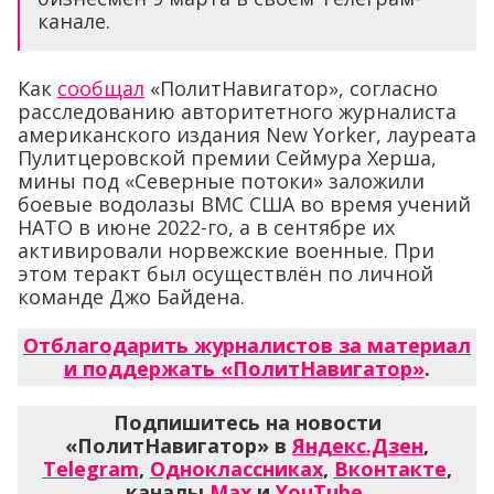
канале.
Как
сообщал
«ПолитНавигатор», согласно
расследованию авторитетного журналиста
американского издания New Yorker, лауреата
Пулитцеровской премии Сеймура Херша,
мины под «Северные потоки» заложили
боевые водолазы ВМС США во время учений
НАТО в июне 2022-го, а в сентябре их
активировали норвежские военные. При
этом теракт был осуществлён по личной
команде Джо Байдена.
Отблагодарить журналистов за материал
и поддержать «ПолитНавигатор»
.
Подпишитесь на новости
«ПолитНавигатор» в
Яндекс.Дзен
,
Telegram
,
Одноклассниках
,
Вконтакте
,
каналы
Max
и
YouTube
.