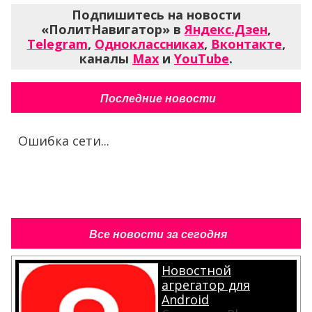
Подпишитесь на новости
«ПолитНавигатор» в
Яндекс.Дзен
,
Telegram
,
Одноклассниках
,
Вконтакте
,
каналы
Max
и
YouTube
.
Последние новости
Ошибка сети...
Все новости за сегодня
Новостной
агрегатор для
Android