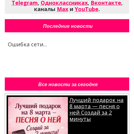
Telegram
,
Одноклассниках
,
Вконтакте
,
каналы
Max
и
YouTube
.
Последние новости
Ошибка сети...
Все новости за сегодня
Лучший подарок на
8 марта — песня о
ней Создай за 2
минуты
.