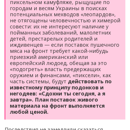
пиксельном камуфляже, рыщущие по
городам и весям Украины в поисках
потенциальных мехводов «леопардов»,
не отягощены человечностью и химерой
совести: их не интересуют наличие у
пойманных заболеваний, малолетних
детей, престарелых родителей и
иждивенцев — если поставок пушечного
мяса на фронт требует какой-нибудь
приезжий американский или
европейский людоед, обещая за это
«подогреть» власть предержащих
оружием и финансами, «пиксели», как
часть системы, будут
действовать по
известному принципу подонков и
негодяев: «Сдохни ты сегодня, а я
завтра». План поставок живого
материала на фронт выполняется
любой ценой.
Последствия не замедлили сказаться.