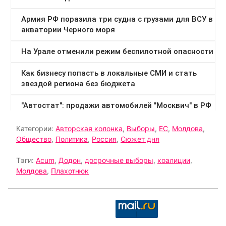
Категории:
Авторская колонка
,
Выборы
,
ЕС
,
Молдова
,
Общество
,
Политика
,
Россия
,
Сюжет дня
Тэги:
Acum
,
Додон
,
досрочные выборы
,
коалиции
,
Молдова
,
Плахотнюк