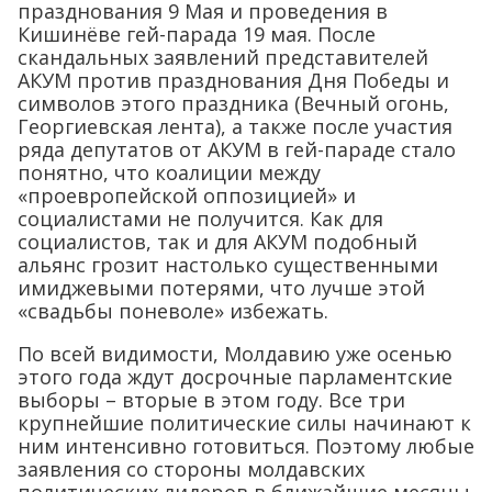
празднования 9 Мая и проведения в
Кишинёве гей-парада 19 мая. После
скандальных заявлений представителей
АКУМ против празднования Дня Победы и
символов этого праздника (Вечный огонь,
Георгиевская лента), а также после участия
ряда депутатов от АКУМ в гей-параде стало
понятно, что коалиции между
«проевропейской оппозицией» и
социалистами не получится. Как для
социалистов, так и для АКУМ подобный
альянс грозит настолько существенными
имиджевыми потерями, что лучше этой
«свадьбы поневоле» избежать.
По всей видимости, Молдавию уже осенью
этого года ждут досрочные парламентские
выборы – вторые в этом году. Все три
крупнейшие политические силы начинают к
ним интенсивно готовиться. Поэтому любые
заявления со стороны молдавских
политических лидеров в ближайшие месяцы