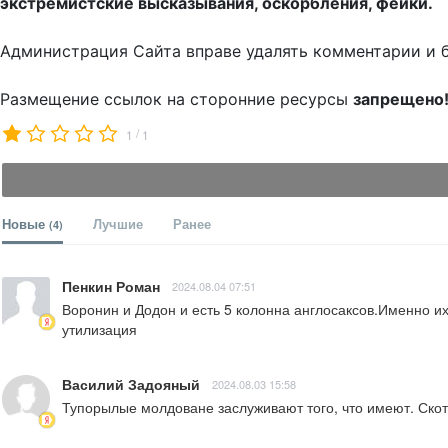
экстремистские высказывания, оскорбления, фейки.
Администрация Сайта вправе удалять комментарии и 
Размещение ссылок на сторонние ресурсы
запрещено
/
1
1
Новые
Лучшие
Ранее
(4)
Пенкин Роман
2024.08.04 07:51
Воронин и Додон и есть 5 колонна англосаксов.Именно их
утилизация
Василий Задояный
2024.08.03 15:58
Тупорылые молдоване заслуживают того, что имеют. Ско