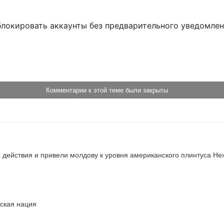
блокировать аккаунты без предварительного уведомле
!
Комментарии к этой теме были закрыты
 действия и привели молдову к уровня американского плинтуса Неж
тская нация