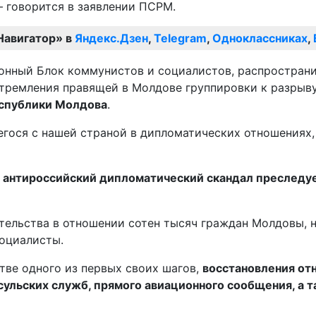
 говорится в заявлении ПСРМ.
Навигатор» в
Яндекс.Дзен
,
Telegram
,
Одноклассниках
,
стремления правящей в Молдове группировки к разрыв
еспублики Молдова
.
гося с нашей страной в дипломатических отношениях, 
й
антироссийский дипломатический скандал преследуе
тельства в отношении сотен тысяч граждан Молдовы, 
социалисты.
тве одного из первых своих шагов,
восстановления от
сульских служб, прямого авиационного сообщения, а 