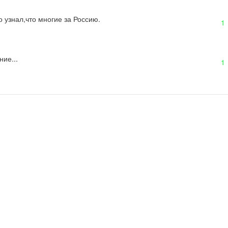
 узнал,что многие за Россию.
1
ие...
1