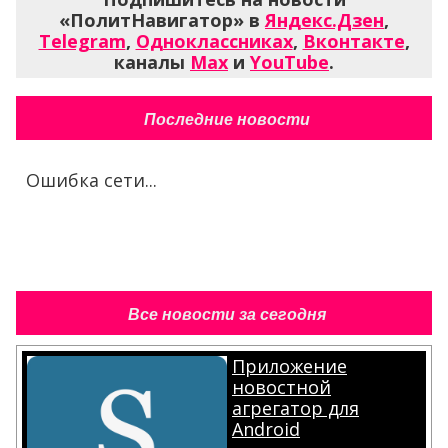
«ПолитНавигатор» в
Яндекс.Дзен
,
Telegram
,
Одноклассниках
,
Вконтакте
,
каналы
Max
и
YouTube
.
Последние новости
Ошибка сети...
Все новости за сегодня
Приложение
новостной
агрегатор для
Android