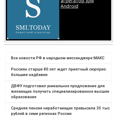
агрегатор для
Android
.