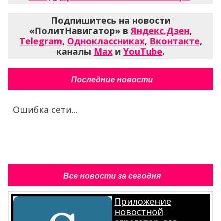
Подпишитесь на новости
«ПолитНавигатор» в
Яндекс.Дзен
,
Telegram
,
Одноклассниках
,
Вконтакте
,
каналы
Max
и
YouTube
.
Последние новости
Ошибка сети...
Все новости за сегодня
Приложение
новостной