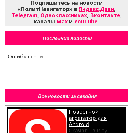
Подпишитесь на новости
«ПолитНавигатор» в
Яндекс.Дзен
,
Telegram
,
Одноклассниках
,
Вконтакте
,
каналы
Max
и
YouTube
.
Последние новости
Ошибка сети...
Все новости за сегодня
Новостной
агрегатор для
Android
Скачать в Play