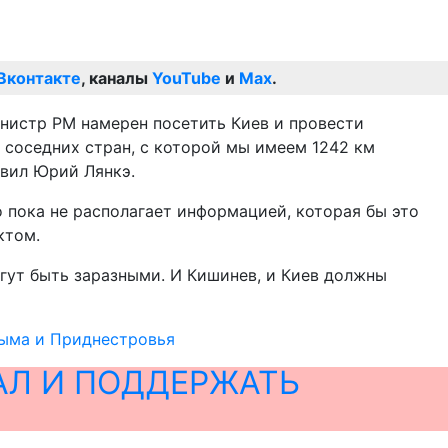
Вконтакте
, каналы
YouTube
и
Max
.
инистр РМ намерен посетить Киев и провести
 соседних стран, с которой мы имеем 1242 км
явил Юрий Лянкэ.
о пока не располагает информацией, которая бы это
ктом.
огут быть заразными. И Кишинев, и Киев должны
рыма и Приднестровья
АЛ И ПОДДЕРЖАТЬ