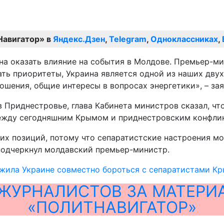
Навигатор» в
Яндекс.Дзен
,
Telegram
,
Одноклассниках
,
обна оказать влияние на события в Молдове. Премьер-м
ь приоритеты, Украина является одной из наших двух
ошения, общие интересы в вопросах энергетики», – за
 Приднестровье, глава Кабинета министров сказал, чт
между сегодняшним Крымом и приднестровским конфли
щих позиций, потому что сепаратистские настроения м
 подчеркнул молдавский премьер-министр.
жила Украине совместно бороться с сепаратистами К
ЖУРНАЛИСТОВ ЗА МАТЕРИ
«ПОЛИТНАВИГАТОР»