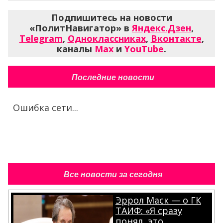
Подпишитесь на новости
«ПолитНавигатор» в
Яндекс.Дзен
,
Telegram
,
Одноклассниках
,
Вконтакте
,
каналы
Max
и
YouTube
.
Последние новости
Ошибка сети...
Все новости за сегодня
Эррол Маск — о ГК
ТАИФ: «Я сразу
понял, это