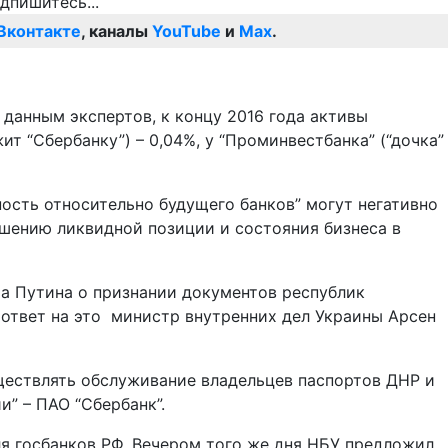
Вконтакте
, каналы
YouTube
и
Max
.
 данным экспертов, к концу 2016 года активы
т “Сбербанку”) – 0,04%, у “Проминвестбанка” (“дочка”
ность относительно будущего банков” могут негативно
удшению ликвидной позиции и состояния бизнеса в
ира Путина о признании документов республик
 ответ на это министр внутренних дел Украины Арсен
уществлять обслуживание владельцев паспортов ДНР и
” – ПАО “Сбербанк”.
ля госбанков РФ. Вечером того же дня НБУ предложил