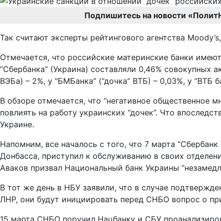
Подпишитесь на новости «Полит
Так считают эксперты рейтингового агентства Moody’s
Отмечается, что российские материнские банки имеют в
“Сбербанка” (Украина) составляли 0,46% совокупных ак
ВЭБа) – 2%, у “БМБанка” (“дочка” ВТБ) – 0,03%, у “ВТБ б
В обзоре отмечается, что “негативное общественное м
повлиять на работу украинских “дочек”. Что впоследс
Украине.
Напомним, все началось с того, что 7 марта “Сбербан
Донбасса, приступил к обслуживанию в своих отделен
Аваков призвал Национальный банк Украины “незамедл
В тот же день в НБУ заявили, что в случае подтверж
ЛНР, они будут инициировать перед СНБО вопрос о при
15 марта СНБО поручил Нацбанку и СБУ проанализиров