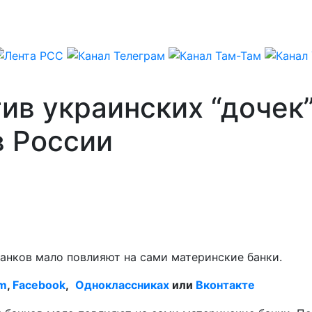
тив украинских “дочек
в России
банков мало повлияют на сами материнские банки.
am
,
Facebook
,
Одноклассниках
или
Вконтакте