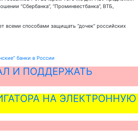
ошении “Сбербанка”, “Проминвестбанка”, ВТБ,
дет всеми способами защищать “дочек” российских
нские” банки в России
АЛ И ПОДДЕРЖАТЬ
ГАТОРА НА ЭЛЕКТРОННУЮ