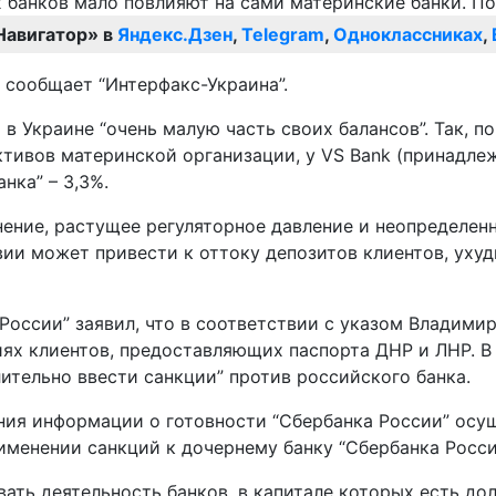
Навигатор» в
Яндекс.Дзен
,
Telegram
,
Одноклассниках
,
, сообщает “Интерфакс-Украина”.
 Украине “очень малую часть своих балансов”. Так, по
тивов материнской организации, у VS Bank (принадлежи
анка” – 3,3%.
нение, растущее регуляторное давление и неопределен
твии может привести к оттоку депозитов клиентов, ух
к России” заявил, что в соответствии с указом Владим
иях клиентов, предоставляющих паспорта ДНР и ЛНР. В
ительно ввести санкции” против российского банка.
дения информации о готовности “Сбербанка России” ос
менении санкций к дочернему банку “Сбербанка России
ать деятельность банков, в капитале которых есть до