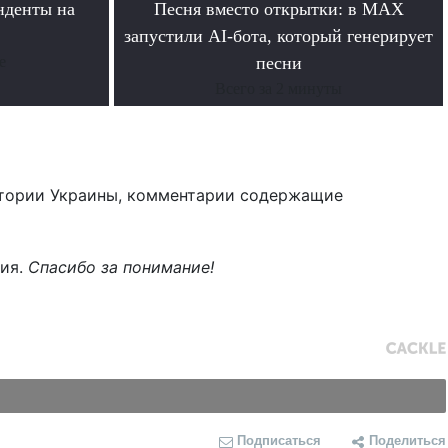
нденты на
Песня вместо открытки: в MAX
»
запустили AI-бота, который генерирует
е
песни
Всего за 2 минуты
тории Украины, комментарии содержащие
ния.
Спасибо за понимание!
Подписаться
Поделиться