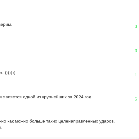
верим.
3
3
 )))))))
1
 является одной из крупнейших за 2024 год
6
ужно как можно больше таких целенаправленных ударов.

й.