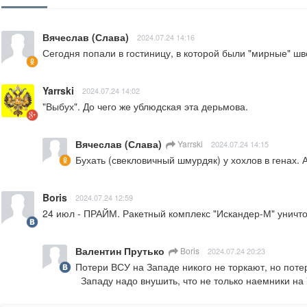
Вячеслав (Слава)
2024.07.24 14:16
Сегодня попали в гостиницу, в которой были "мирные" ш
Yarrski
2024.07.24 14:02
"Выбух". До чего же ублюдская эта дерьмова.
Вячеслав (Слава)
Yarrski
2024.07.24 14:15
Бухать (свекловичный шмурдяк) у хохлов в генах. А 
Boris
2024.07.24 12:59
24 июл - ПРАЙМ. Ракетный комплекс "Искандер-М" уничто
Валентин Прутько
Boris
2024.07.24 20:23
Потери ВСУ на Западе никого не торкают, но поте
  Западу надо внушить, что не только наемники н