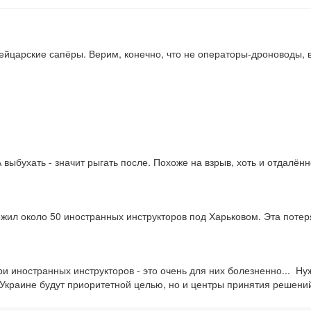
вейцарские сапёры. Верим, конечно, что не операторы-дроноводы, 
выбухать - значит рыгать после. Похоже на взрыв, хоть и отдалённо.
жил около 50 иностранных инструкторов под Харьковом. Эта потеря
ри иностранных инструкторов - это очень для них болезненно...  Н
а Украине будут приоритетной целью, но и центры принятия решени