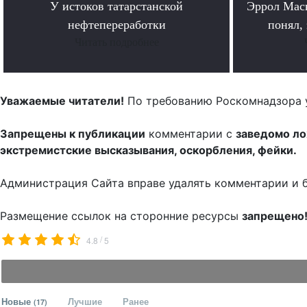
У истоков татарстанской
Эррол Мас
нефтепереработки
понял, 
Читать подробнее
Уважаемые читатели!
По требованию Роскомнадзора 
Запрещены к публикации
комментарии с
заведомо л
экстремистские высказывания, оскорбления, фейки.
Администрация Сайта вправе удалять комментарии и 
Размещение ссылок на сторонние ресурсы
запрещено
/
4.8
5
Новые
Лучшие
Ранее
(17)