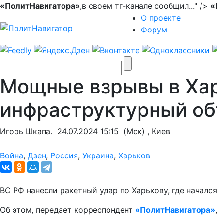
«ПолитНавигатора»
,в своем тг-канале сообщил..." />
«
О проекте
Форум
Мощные взрывы в Хар
инфраструктурный об
Игорь Шкапа.
24.07.2024 15:15
(Мск) , Киев
Война
,
Дзен
,
Россия
,
Украина
,
Харьков
ВС РФ нанесли ракетный удар по Харькову, где началс
Об этом, передает корреспондент
«ПолитНавигатора»