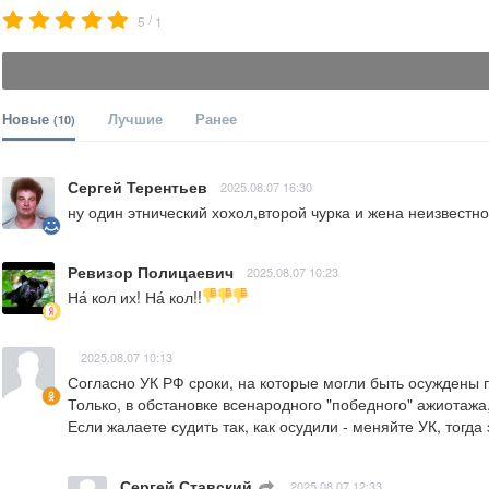
/
5
1
Новые
Лучшие
Ранее
(10)
Сергей Терентьев
2025.08.07 16:30
ну один этнический хохол,второй чурка и жена неизвестно.
Ревизор Полицаевич
2025.08.07 10:23
На́ кол их! На́ кол!!
2025.08.07 10:13
Согласно УК РФ сроки, на которые могли быть осуждены по
Только, в обстановке всенародного "победного" ажиотажа,
Если жалаете судить так, как осудили - меняйте УК, тогда
Сергей Ставский
ㅤ
2025.08.07 12:33