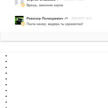
Врешь, законник херов
Ревизор Полицаевич
ㅤ
2025.08.07 10:21
Пшла нахер, жидяра ты укражопая!