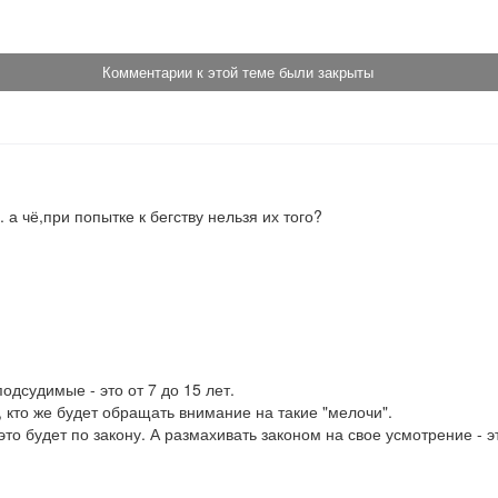
Комментарии к этой теме были закрыты
 а чё,при попытке к бегству нельзя их того?
дсудимые - это от 7 до 15 лет.

 кто же будет обращать внимание на такие "мелочи".

 это будет по закону. А размахивать законом на свое усмотрение - э