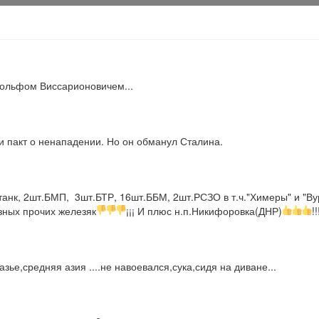
дольфом Виссарионовичем...
и пакт о ненападении. Но он обманул Сталина.
нк, 2шт.БМП,  3шт.БТР, 16шт.ББМ, 2шт.РСЗО в т.ч."Химеры" и "Вурд
зных прочих железяк
¡¡¡ И плюс н.п.Никифоровка(ДНР)
!!
казье,средняя азия ....не навоевался,сука,сидя на диване...