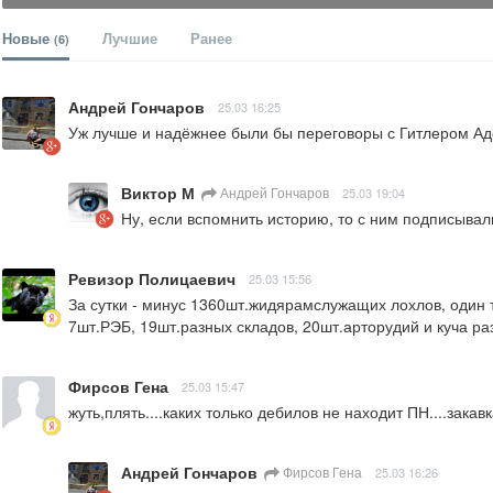
Новые
Лучшие
Ранее
(6)
Андрей Гончаров
25.03 16:25
Уж лучше и надёжнее были бы переговоры с Гитлером А
Виктор М
Андрей Гончаров
25.03 19:04
Ну, если вспомнить историю, то с ним подписывал
Ревизор Полицаевич
25.03 15:56
За сутки - минус 1360шт.жидярамслужащих лохлов, один та
7шт.РЭБ, 19шт.разных складов, 20шт.арторудий и куча ра
Фирсов Гена
25.03 15:47
жуть,плять....каких только дебилов не находит ПН....закав
Андрей Гончаров
Фирсов Гена
25.03 16:26