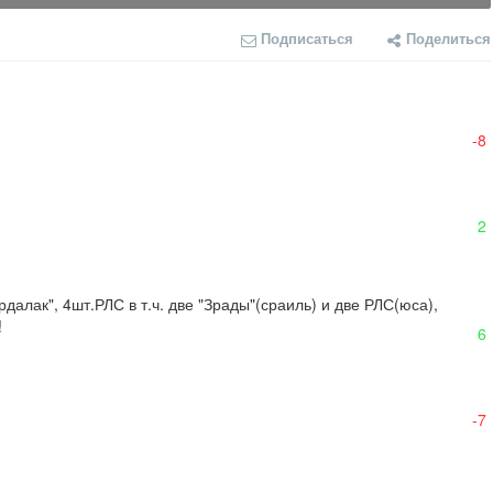
Подписаться
Поделиться
-8
2
алак", 4шт.РЛС в т.ч. две "Зрады"(сраиль) и две РЛС(юса), 
!
6
-7