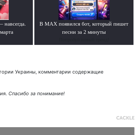
— навсегда.
В MAX появился бот, который пишет
 марта
песни за 2 минуты
Попробуй новый тренд!
тории Украины, комментарии содержащие
ния.
Спасибо за понимание!