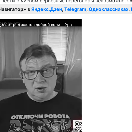
Навигатор» в
Яндекс.Дзен
,
Telegram
,
Одноклассниках
,