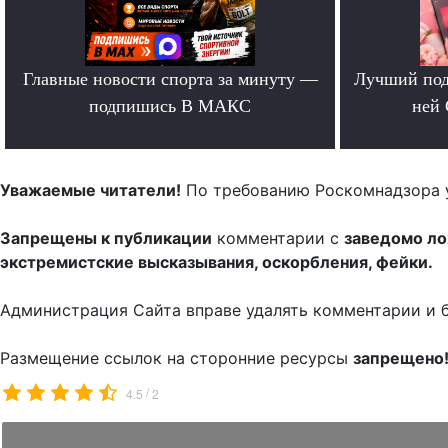
Главные новости спорта за минуту —
Лучший под
подпишись В МАКС
ней 
.
Уважаемые читатели!
По требованию Роскомнадзора 
Запрещены к публикации
комментарии с
заведомо л
экстремистские высказывания, оскорбления, фейки.
Администрация Сайта вправе удалять комментарии и 
Размещение ссылок на сторонние ресурсы
запрещено
/
4.5
2