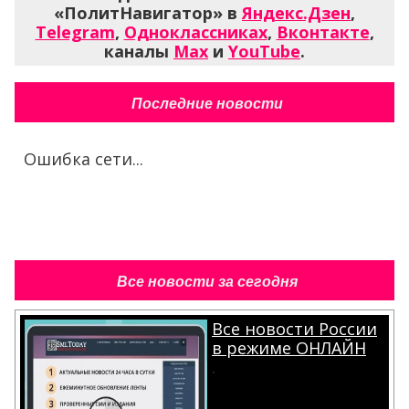
«ПолитНавигатор» в
Яндекс.Дзен
,
Telegram
,
Одноклассниках
,
Вконтакте
,
каналы
Max
и
YouTube
.
Последние новости
Ошибка сети...
Все новости за сегодня
Все новости России
в режиме ОНЛАЙН
.