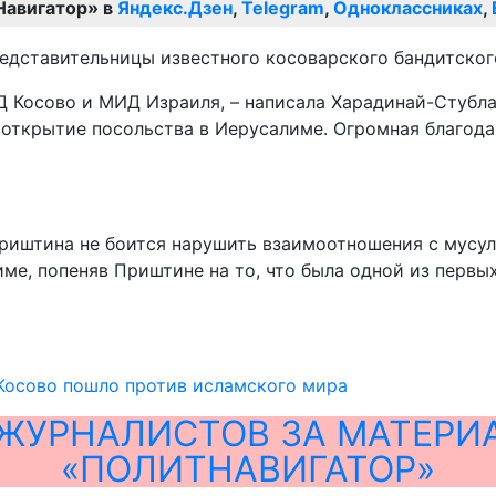
Навигатор» в
Яндекс.Дзен
,
Telegram
,
Одноклассниках
,
редставительницы известного косоварского бандитског
 Косово и МИД Израиля, – написала Харадинай-Стубла
 открытие посольства в Иерусалиме. Огромная благод
Приштина не боится нарушить взаимоотношения с мусул
ме, попеняв Приштине на то, что была одной из первы
Косово пошло против исламского мира
ЖУРНАЛИСТОВ ЗА МАТЕРИ
«ПОЛИТНАВИГАТОР»