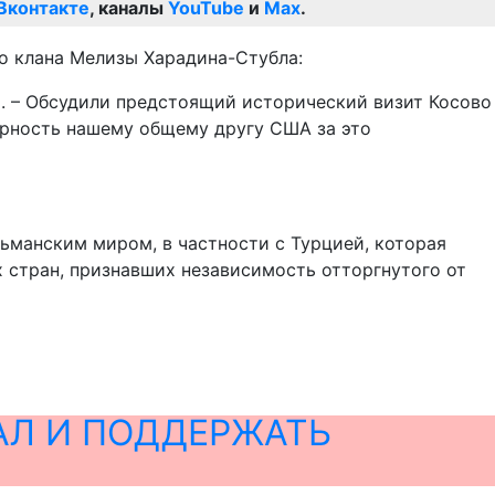
Вконтакте
, каналы
YouTube
и
Max
.
о клана Мелизы Харадина-Стубла:
. – Обсудили предстоящий исторический визит Косово
арность нашему общему другу США за это
ьманским миром, в частности с Турцией, которая
х стран, признавших независимость отторгнутого от
АЛ И ПОДДЕРЖАТЬ